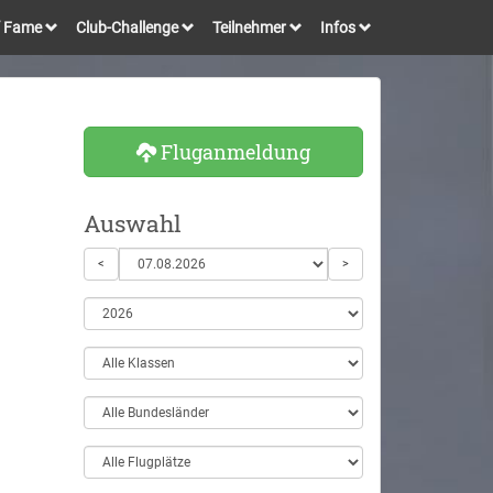
of Fame
Club-Challenge
Teilnehmer
Infos
Fluganmeldung
Auswahl
<
>