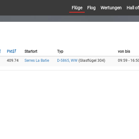
Flüge
Flog
Wertungen
Hall 
Pkt
Startort
Typ
von bis
409.74
Serres La Batie
D-5865, WW
(Glasflügel 304)
09:59 - 16:5