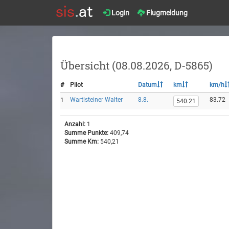
Login
Flugmeldung
Übersicht (08.08.2026, D-5865)
#
Pilot
Datum
km
km/h
Wartlsteiner Walter
8.8.
83.72
1
540.21
Anzahl:
1
Summe Punkte:
409,74
Summe Km:
540,21