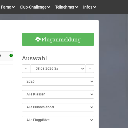
of Fame
Club-Challenge
Teilnehmer
Infos
Fluganmeldung
0
Auswahl
<
>