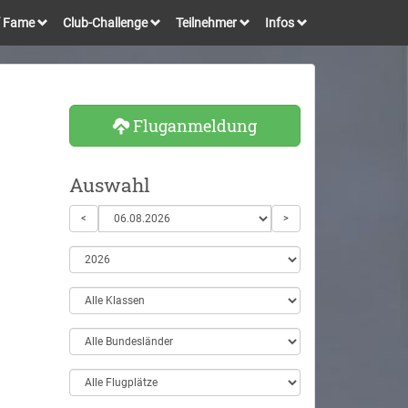
of Fame
Club-Challenge
Teilnehmer
Infos
Fluganmeldung
Auswahl
<
>