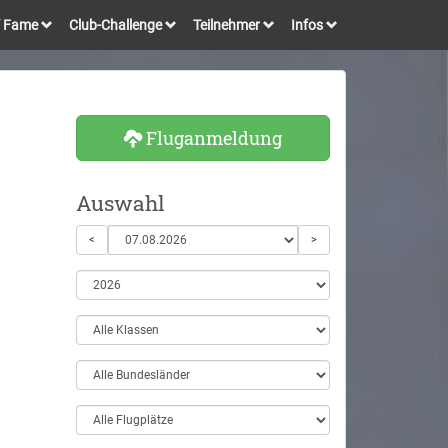
of Fame
Club-Challenge
Teilnehmer
Infos
Fluganmeldung
Auswahl
<
>