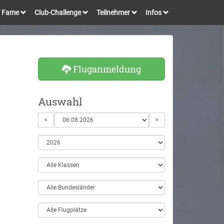
of Fame
Club-Challenge
Teilnehmer
Infos
Fluganmeldung
Auswahl
<
>