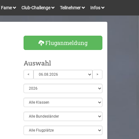
of Fame
Club-Challenge
Teilnehmer
Infos
Fluganmeldung
Auswahl
<
>