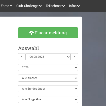
of Fame
Club-Challenge
Teilnehmer
Infos
Fluganmeldung
Auswahl
<
>