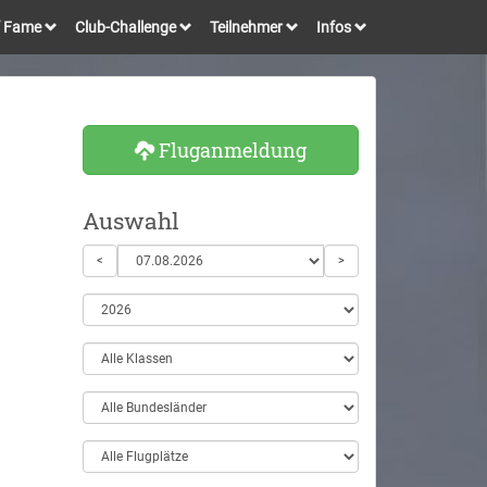
of Fame
Club-Challenge
Teilnehmer
Infos
Fluganmeldung
Auswahl
<
>