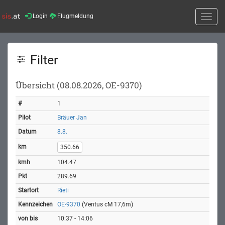
Login
Flugmeldung
Toggle
naviga
Filter
Übersicht (08.08.2026, OE-9370)
1
Bräuer Jan
8.8.
350.66
104.47
289.69
Rieti
OE-9370
(Ventus cM 17,6m)
10:37 - 14:06