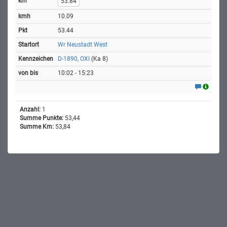
53.84
10.09
53.44
Wr Neustadt West
D-1890, OXI
(Ka 8)
10:02 - 15:23
Anzahl:
1
Summe Punkte:
53,44
Summe Km:
53,84