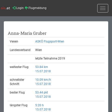
Login
Flugmeldung
Toggle
naviga
Anna-Maria Gruber
Verein
ASKÖ Flugsport-Wien
Landesverband
Wien
letzte Teilnahme 2019
weitester Flug
53.84 km
15.07.2018
schnellster
10.09 km/h
Schnitt
15.07.2018
bester Flug
53.44 pkt
15.07.2018
längster Flug
5:20 h
15.07.2018