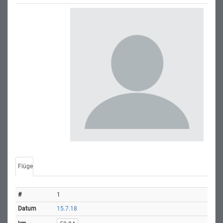
Flüge
1
15.7.18