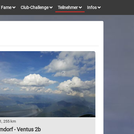
of Fame
Club-Challenge
Teilnehmer
Infos
1, 255 km
ndorf - Ventus 2b