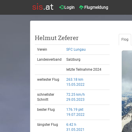
Login
Flugmeldung
Helmut Zeferer
Flog
Verein
SFC Lungau
Landesverband
Salzburg
letzte Teilnahme 2024
weitester Flug
263.18 km
15.05.2022
schnellster
72.25 km/h
Schnitt
29.05.2023
bester Flug
176.19 pkt
19.07.2022
längster Flug
6:42 h
31.05.2021