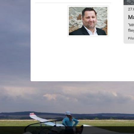
27.
Ma
"Mi
fli
Pilo