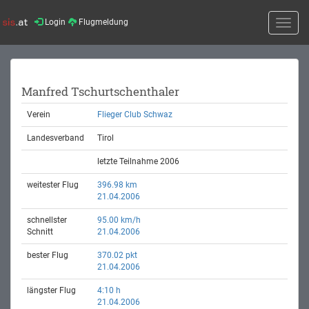
Login
Flugmeldung
Toggle
naviga
Manfred Tschurtschenthaler
Verein
Flieger Club Schwaz
Landesverband
Tirol
letzte Teilnahme 2006
weitester Flug
396.98 km
21.04.2006
schnellster
95.00 km/h
Schnitt
21.04.2006
bester Flug
370.02 pkt
21.04.2006
längster Flug
4:10 h
21.04.2006