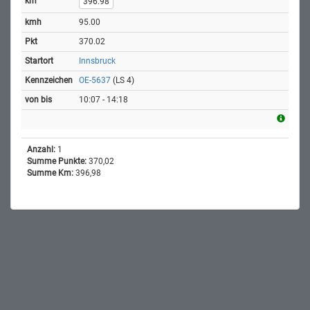
396.98
95.00
370.02
Innsbruck
OE-5637
(LS 4)
10:07 - 14:18
Anzahl:
1
Summe Punkte:
370,02
Summe Km:
396,98