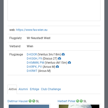
web:
https://www.fas-wien.eu
Flugplatz
Wr Neustadt West
Verband
Wien
Flugzeuge
D-KDOR
(Ventus 3m/18m)
D-KGGH, F9
(Discus 2T)
D-KMMW, PM
(Ventus cM 15m)
D-KRPK, PV
(Arcus M)
D-KRWT
(Arcus M)
Aktive
Alumni
Erfolge
Club Challenge
Dietmar Hauser
SL
Herbert Pirker
SL