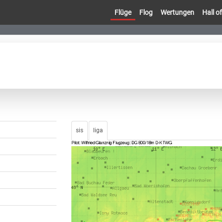
Flüge
Flog
Wertungen
Hall 
sis
liga