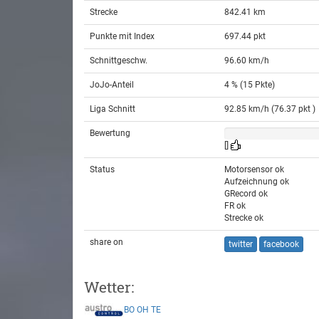
Strecke
842.41 km
Punkte mit Index
697.44 pkt
Schnittgeschw.
96.60 km/h
JoJo-Anteil
4 % (15 Pkte)
Liga Schnitt
92.85 km/h (76.37 pkt )
Bewertung
[]
Status
Motorsensor ok
Aufzeichnung ok
GRecord ok
FR ok
Strecke ok
share on
twitter
facebook
Wetter:
BO
OH
TE