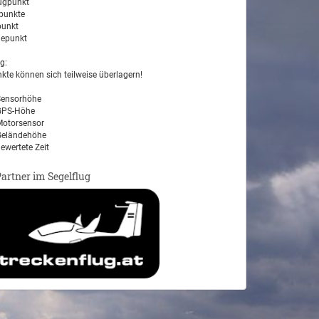
ugpunkt
unkte
unkt
epunkt
g:
kte können sich teilweise überlagern!
ensorhöhe
PS-Höhe
otorsensor
eländehöhe
ewertete Zeit
Partner im Segelflug