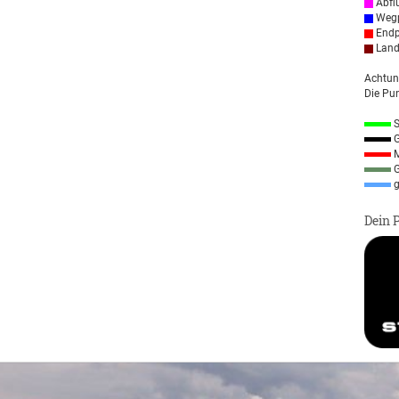
Abfl
Wegp
Endp
Land
Achtun
Die Pun
S
G
M
G
g
Dein 