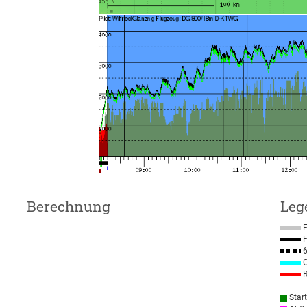
Berechnung
Leg
F
F
6
G
R
Star