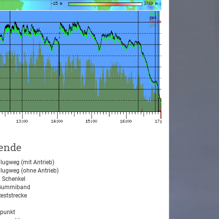
ende
lugweg (mit Antrieb)
lugweg (ohne Antrieb)
 Schenkel
ummiband
eststrecke
tpunkt