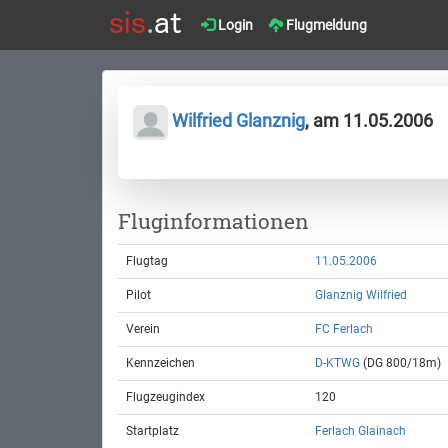
Login
Flugmeldung
Wilfried Glanznig
, am 11.05.2006
Fluginformationen
Flugtag
11.05.2006
Pilot
Glanznig Wilfried
Verein
FC Ferlach
Kennzeichen
D-KTWG
(DG 800/18m)
Flugzeugindex
120
Startplatz
Ferlach Glainach