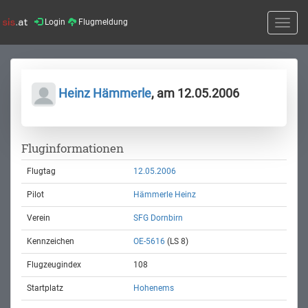
Login
Flugmeldung
Toggle
naviga
Heinz Hämmerle
, am 12.05.2006
Fluginformationen
Flugtag
12.05.2006
Pilot
Hämmerle Heinz
Verein
SFG Dornbirn
Kennzeichen
OE-5616
(LS 8)
Flugzeugindex
108
Startplatz
Hohenems