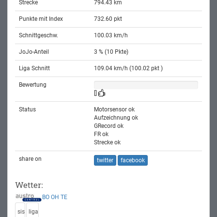
Strecke
794.43 km
Punkte mit Index
732.60 pkt
Schnittgeschw.
100.03 km/h
JoJo-Anteil
3 % (10 Pkte)
Liga Schnitt
109.04 km/h (100.02 pkt )
Bewertung
[]
Status
Motorsensor ok
Aufzeichnung ok
GRecord ok
FR ok
Strecke ok
share on
twitter
facebook
Wetter:
BO
OH
TE
sis
liga