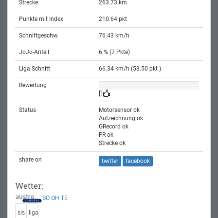
Strecke
263.73 km
Punkte mit Index
210.64 pkt
Schnittgeschw.
76.43 km/h
JoJo-Anteil
6 % (7 Pkte)
Liga Schnitt
66.34 km/h (53.50 pkt )
Bewertung
[]
Status
Motorsensor ok
Aufzeichnung ok
GRecord ok
FR ok
Strecke ok
share on
twitter
facebook
Wetter:
BO
OH
TE
sis
liga