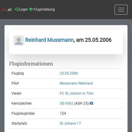
Login
Flugmeldung
Toggle
naviga
Reinhard Mussmann
, am 25.05.2006
Fluginformationen
Flugtag
25.05.2006
Pilot
Mussmann Reinhard
Verein
FC St.Johann in Tirol
Kennzeichen
OE-5562
(ASH 25)
Flugzeugindex
124
Startplatz
St Johann i T