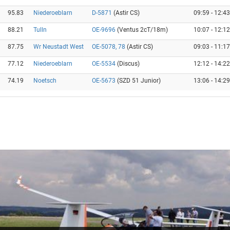
95.83
Niederoeblarn
D-5871
(Astir CS)
09:59 - 12:43
88.21
Tulln
OE-9696
(Ventus 2cT/18m)
10:07 - 12:12
87.75
Wr Neustadt West
OE-5078, 78
(Astir CS)
09:03 - 11:17
77.12
Niederoeblarn
OE-5534
(Discus)
12:12 - 14:22
74.19
Noetsch
OE-5673
(SZD 51 Junior)
13:06 - 14:29