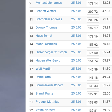
Mentasti Johannes
25.5.06
53.23
9
179.14
Bennert Werner
25.5.06
47.83
10
209.72
Schmölzer Andreas
25.5.06
71.16
11
209.26
Dvorak Thomas
25.5.06
55.99
12
197.17
Huss Berndt
25.5.06
54.75
13
179.16
Mandl Clemens
25.5.06
55.13
14
153.92
Hitzenberger Christoph
25.5.06
55.24
15
175.50
Habersatter Georg
25.5.06
65.97
16
151.74
Wolf Martin
25.5.06
61.80
17
146.59
Demel Otto
25.5.06
49.24
18
146.18
Sommerauer Robert
25.5.06
51.77
19
133.33
Brandl Franz
25.5.06
52.00
20
127.91
Prugger Matthias
25.5.06
51.87
21
133.03
Vavra Norbert
25.5.06
59.39
22
137.81