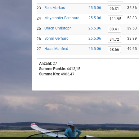
Rois Markus
25.5.06
35.36
23
96.31
Mayerhofer Bernhard
25.5.06
53.83
24
111.95
Urach Christoph
25.5.06
39.53
25
88.41
Böhm Gerhard
25.5.06
38.99
26
84.72
Haas Manfred
25.5.06
49.65
27
68.66
Anzahl:
27
Summe Punkte:
4413,15
Summe Km:
4986,47