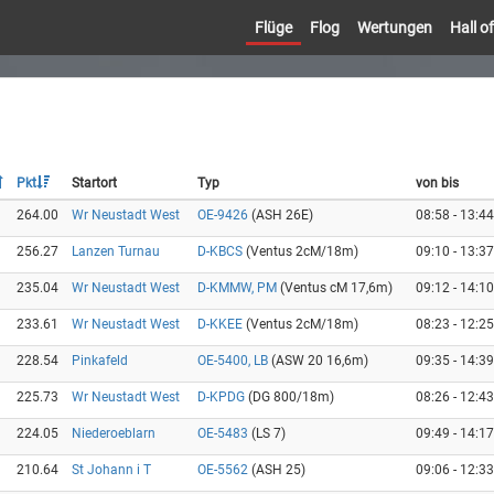
Flüge
Flog
Wertungen
Hall 
Pkt
Startort
Typ
von bis
264.00
Wr Neustadt West
OE-9426
(ASH 26E)
08:58 - 13:44
256.27
Lanzen Turnau
D-KBCS
(Ventus 2cM/18m)
09:10 - 13:37
235.04
Wr Neustadt West
D-KMMW, PM
(Ventus cM 17,6m)
09:12 - 14:10
233.61
Wr Neustadt West
D-KKEE
(Ventus 2cM/18m)
08:23 - 12:25
228.54
Pinkafeld
OE-5400, LB
(ASW 20 16,6m)
09:35 - 14:39
225.73
Wr Neustadt West
D-KPDG
(DG 800/18m)
08:26 - 12:43
224.05
Niederoeblarn
OE-5483
(LS 7)
09:49 - 14:17
210.64
St Johann i T
OE-5562
(ASH 25)
09:06 - 12:33