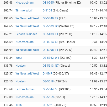
205.43
Niederoeblarn
OE-0965
(Pilatus B4 ohne EZ)
09:40 - 13:02
202.74
Timmersdorf
D-3104
(Std. Cirrus)
10:17 - 14:40
192.65
Wr Neustadt West
OE-5340, F2
(LS 4)
10:08 - 13:05
169.65
Wr Neustadt West
OE-5603, DS
(Ventus 2b)
09:17 - 12:48
157.21
Ferlach Glainach
OE-5133, F1
(PIK 20 D)
11:19 - 14:35
155.69
Niederoeblarn
OE-0914, 48
(Std. Libelle)
10:41 - 13:29
154.99
Wr Neustadt West
OE-5098, F1
(PIK 20 D)
09:40 - 12:51
149.34
Weiz
OE-5362, W1
(DG 100)
11:39 - 13:57
133.78
Noetsch
OE-5613, N7
(Discus)
10:50 - 13:12
125.37
Wr Neustadt West
D-KIMR
(DG 400/17)
09:49 - 12:47
120.15
Noetsch
OE-5518
(ASW 24)
11:02 - 13:37
117.69
Lanzen Turnau
OE-5544, 55
(DG 300)
10:36 - 13:04
117.03
Niederoeblarn
OE-5659
(Discus)
12:13 - 14:47
110.45
Tulln
OE-5521
(ASH 25)
09:59 - 12:19