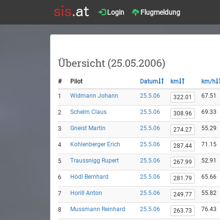
Login
Flugmeldung
Übersicht (25.05.2006)
#
Pilot
Datum
km
km/h
Widmann Johann
25.5.06
67.51
1
322.01
Schelm Claus
25.5.06
69.33
2
308.96
Gneist Martin
25.5.06
55.29
3
274.27
Kohlenberger Erich
25.5.06
71.15
4
287.44
Traussnigg Rupert
25.5.06
52.91
5
267.99
Hödl Bernhard
25.5.06
65.66
6
281.79
Horill Anton
25.5.06
55.82
7
249.77
Mussmann Reinhard
25.5.06
76.43
8
263.73