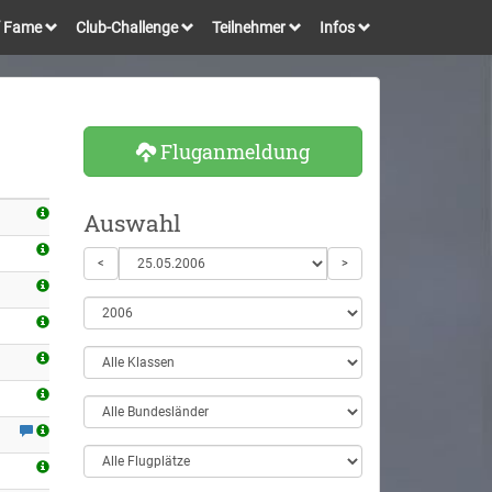
of Fame
Club-Challenge
Teilnehmer
Infos
Fluganmeldung
Auswahl
<
>