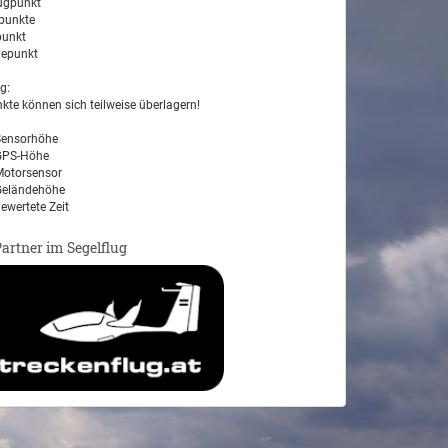
ugpunkt
unkte
unkt
epunkt
g:
kte können sich teilweise überlagern!
ensorhöhe
PS-Höhe
otorsensor
eländehöhe
ewertete Zeit
Partner im Segelflug