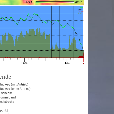
ende
lugweg (mit Antrieb)
lugweg (ohne Antrieb)
 Schenkel
ummiband
eststrecke
tpunkt