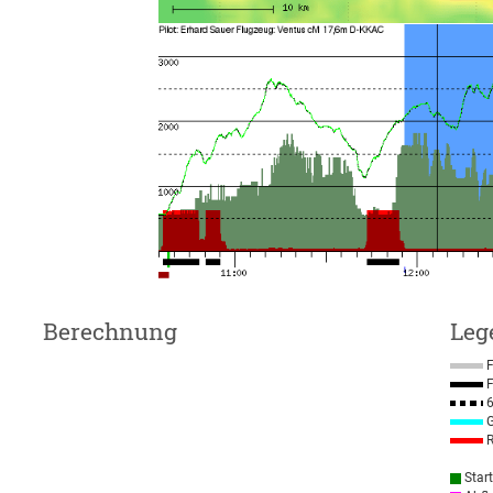
Berechnung
Leg
F
F
6
G
R
Star