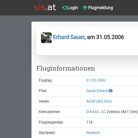
Login
Flugmeldung
Erhard Sauer
, am 31.05.2006
Fluginformationen
Flugtag
31.05.2006
Pilot
Sauer Erhard
Verein
AKAFLIEG Graz
Kennzeichen
D-KKAC, AC
(Ventus cM 17,6m
Flugzeugindex
116
Startplatz
Noetsch