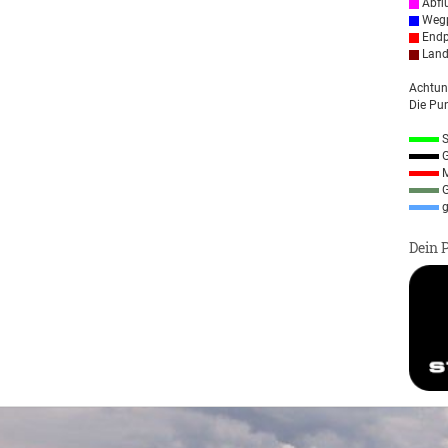
Abfl
Wegp
Endp
Land
Achtun
Die Pun
S
G
M
G
g
Dein 