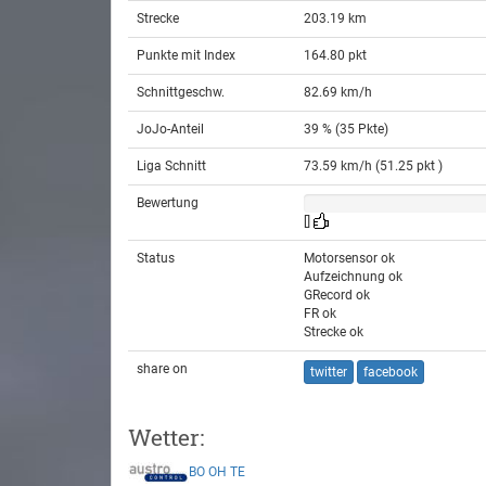
Strecke
203.19 km
Punkte mit Index
164.80 pkt
Schnittgeschw.
82.69 km/h
JoJo-Anteil
39 % (35 Pkte)
Liga Schnitt
73.59 km/h (51.25 pkt )
Bewertung
[]
Status
Motorsensor ok
Aufzeichnung ok
GRecord ok
FR ok
Strecke ok
share on
twitter
facebook
Wetter:
BO
OH
TE