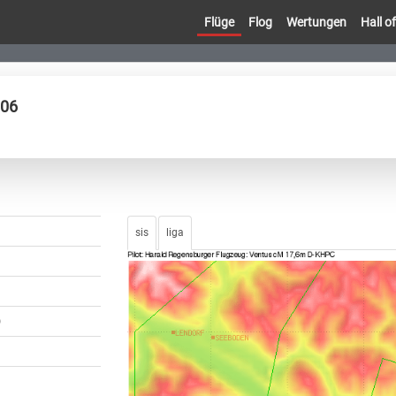
Flüge
Flog
Wertungen
Hall 
006
sis
liga
)