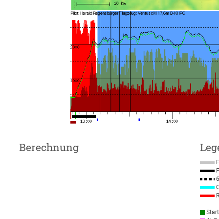
Berechnung
Leg
F
F
6
G
R
Star