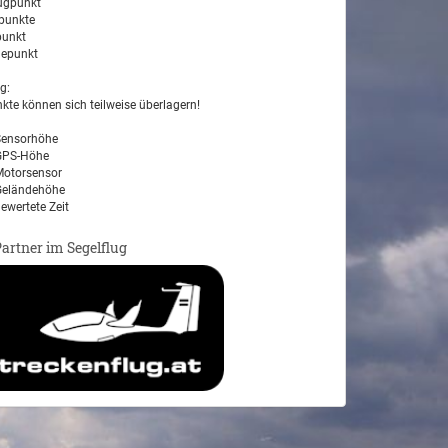
ugpunkt
unkte
unkt
epunkt
g:
kte können sich teilweise überlagern!
ensorhöhe
PS-Höhe
otorsensor
eländehöhe
ewertete Zeit
Partner im Segelflug