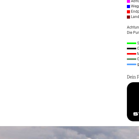
Abfl
Wegp
Endp
Land
Achtun
Die Pun
S
G
M
G
g
Dein 