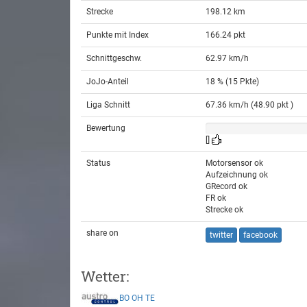
Strecke
198.12 km
Punkte mit Index
166.24 pkt
Schnittgeschw.
62.97 km/h
JoJo-Anteil
18 % (15 Pkte)
Liga Schnitt
67.36 km/h (48.90 pkt )
Bewertung
[]
Status
Motorsensor ok
Aufzeichnung ok
GRecord ok
FR ok
Strecke ok
share on
twitter
facebook
Wetter:
BO
OH
TE