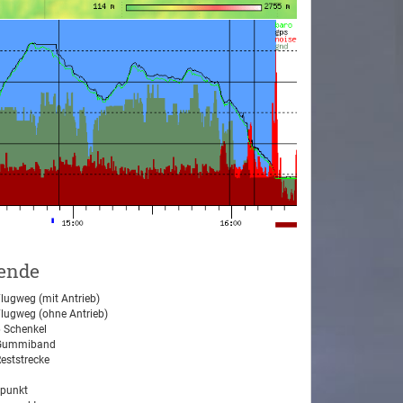
ende
lugweg (mit Antrieb)
lugweg (ohne Antrieb)
 Schenkel
ummiband
eststrecke
tpunkt