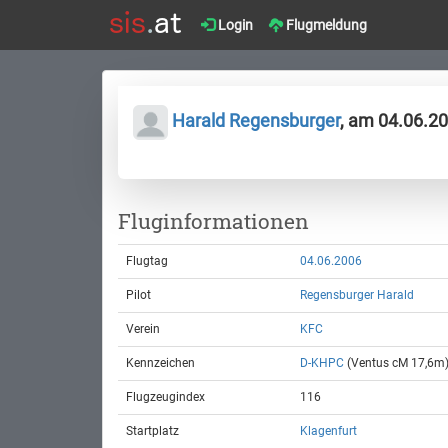
Login
Flugmeldung
Harald Regensburger
, am 04.06.2
Fluginformationen
Flugtag
04.06.2006
Pilot
Regensburger Harald
Verein
KFC
Kennzeichen
D-KHPC
(Ventus cM 17,6m
Flugzeugindex
116
Startplatz
Klagenfurt