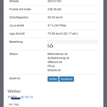
Strecke
264.57 km
Punkte mit Index
248.28 pkt
Schnittgeschw.
59.39 km/h
JoJo-Anteil
41 % (54 Pkte)
Liga Schnitt
73.90 km/h (62.17 pkt )
Bewertung
[]
Status
Motorsensor ok
Aufzeichnung ok
GRecord ok
FR ok
Strecke ok
share on
twitter
facebook
Wetter:
BO
OH
TE
sis
liga