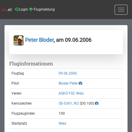
Login
Flugmeldung
Toggle
naviga
Peter Bloder
, am 09.06.2006
Fluginformationen
Flugtag
09.06.2006
Pilot
Bloder Peter
Verein
ASKÖ FSC Weiz
Kennzeichen
OE-5361, W2
(DG 100)
Flugzeugindex
100
Startplatz
Weiz