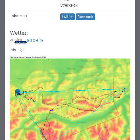
FR ok
Strecke ok
share on
twitter
facebook
Wetter:
BO
OH
TE
sis
liga