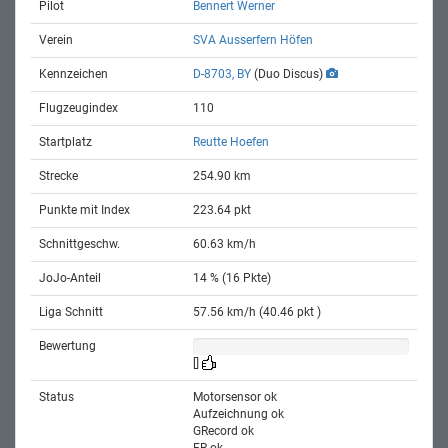
Pilot
Bennert Werner
Verein
SVA Ausserfern Höfen
Kennzeichen
D-8703, BY
(Duo Discus)
Flugzeugindex
110
Startplatz
Reutte Hoefen
Strecke
254.90 km
Punkte mit Index
223.64 pkt
Schnittgeschw.
60.63 km/h
JoJo-Anteil
14 % (16 Pkte)
Liga Schnitt
57.56 km/h (40.46 pkt )
Bewertung
[]
Status
Motorsensor ok
Aufzeichnung ok
GRecord ok