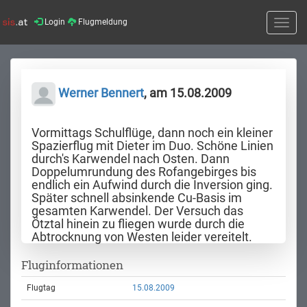
Login
Flugmeldung
Toggle
naviga
Werner Bennert
, am 15.08.2009
Vormittags Schulflüge, dann noch ein kleiner
Spazierflug mit Dieter im Duo. Schöne Linien
durch's Karwendel nach Osten. Dann
Doppelumrundung des Rofangebirges bis
endlich ein Aufwind durch die Inversion ging.
Später schnell absinkende Cu-Basis im
gesamten Karwendel. Der Versuch das
Ötztal hinein zu fliegen wurde durch die
Abtrocknung von Westen leider vereitelt.
Fluginformationen
Flugtag
15.08.2009