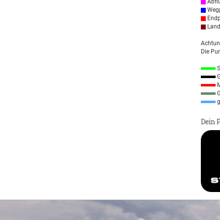
Abfl
Wegp
Endp
Land
Achtun
Die Pun
S
G
M
G
g
Dein 