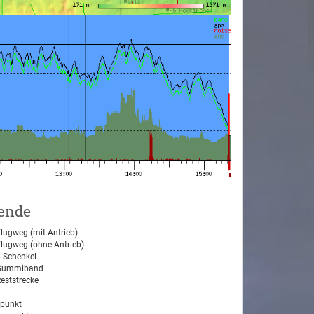
ende
lugweg (mit Antrieb)
lugweg (ohne Antrieb)
 Schenkel
ummiband
eststrecke
tpunkt