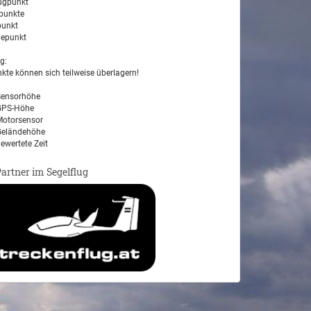
ugpunkt
unkte
unkt
epunkt
g:
kte können sich teilweise überlagern!
ensorhöhe
PS-Höhe
otorsensor
eländehöhe
ewertete Zeit
Partner im Segelflug