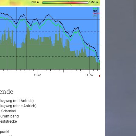
ende
lugweg (mit Antrieb)
lugweg (ohne Antrieb)
 Schenkel
ummiband
eststrecke
tpunkt