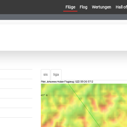
Flüge
Flog
Wertungen
Hall 
sis
liga