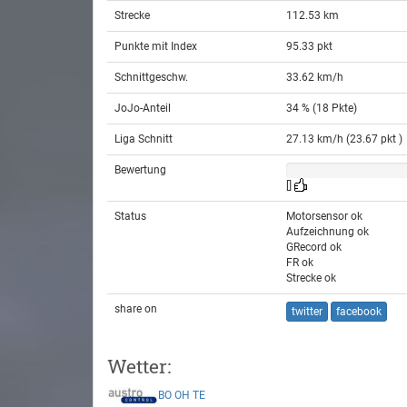
Strecke
112.53 km
Punkte mit Index
95.33 pkt
Schnittgeschw.
33.62 km/h
JoJo-Anteil
34 % (18 Pkte)
Liga Schnitt
27.13 km/h (23.67 pkt )
Bewertung
[]
Status
Motorsensor ok
Aufzeichnung ok
GRecord ok
FR ok
Strecke ok
share on
twitter
facebook
Wetter:
BO
OH
TE