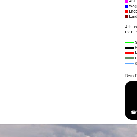
Abfl
Wegp
Endp
Land
Achtun
Die Pun
S
G
M
G
g
Dein 