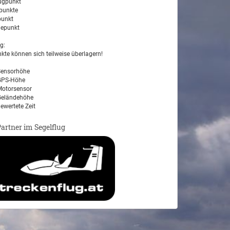
ugpunkt
unkte
unkt
epunkt
g:
kte können sich teilweise überlagern!
ensorhöhe
PS-Höhe
otorsensor
eländehöhe
ewertete Zeit
Partner im Segelflug