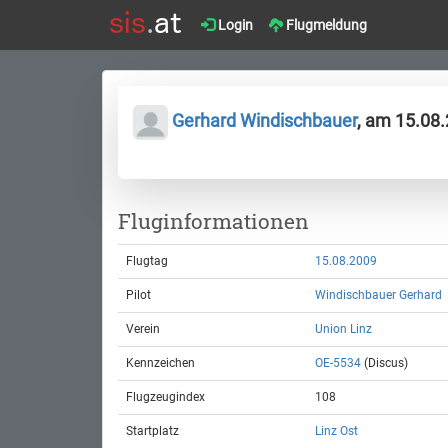
Login
Flugmeldung
Gerhard Windischbauer
, am 15.08
Fluginformationen
Flugtag
15.08.2009
Pilot
Windischbauer Gerhard
Verein
Union Linz
Kennzeichen
OE-5534
(Discus)
Flugzeugindex
108
Startplatz
Linz Ost