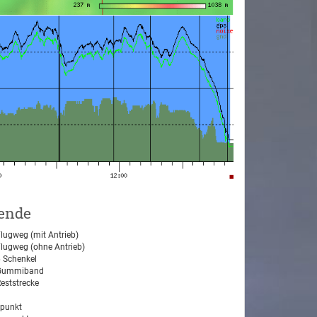
ende
lugweg (mit Antrieb)
lugweg (ohne Antrieb)
 Schenkel
ummiband
eststrecke
tpunkt