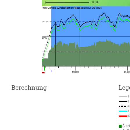
Berechnung
Leg
F
F
6
G
R
Star