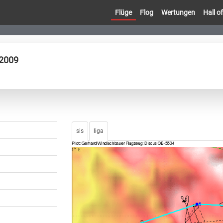
Flüge
Flog
Wertungen
Hall 
.2009
sis
liga