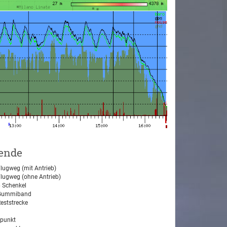
ende
lugweg (mit Antrieb)
lugweg (ohne Antrieb)
 Schenkel
ummiband
eststrecke
tpunkt