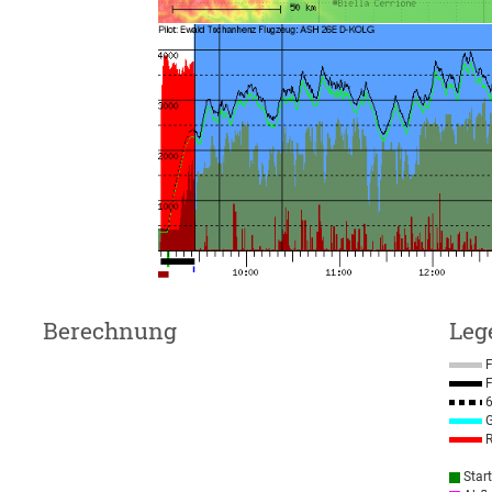
Berechnung
Leg
F
F
6
G
R
Star