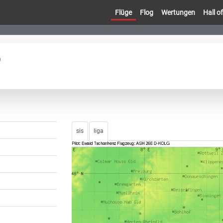
Flüge
Flog
Wertungen
Hall 
9
sis
liga