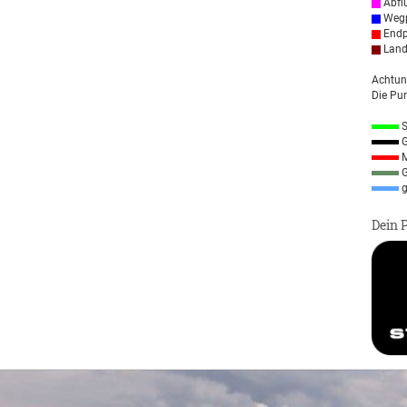
Abfl
Wegp
Endp
Land
Achtun
Die Pun
S
G
M
G
g
Dein 