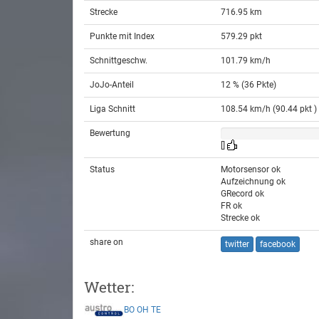
Strecke
716.95 km
Punkte mit Index
579.29 pkt
Schnittgeschw.
101.79 km/h
JoJo-Anteil
12 % (36 Pkte)
Liga Schnitt
108.54 km/h (90.44 pkt )
Bewertung
[]
Status
Motorsensor ok
Aufzeichnung ok
GRecord ok
FR ok
Strecke ok
share on
twitter
facebook
Wetter:
BO
OH
TE