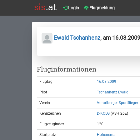
Login
Flugmeldung
Ewald Tschanhenz
, am 16.08.200
Fluginformationen
Flugtag
16.08.2009
Pilot
Tschanhenz Ewald
Verein
Vorarlberger Sportflieger
Kennzeichen
D-KOLG
(ASH 26E)
Flugzeugindex
120
Startplatz
Hohenems