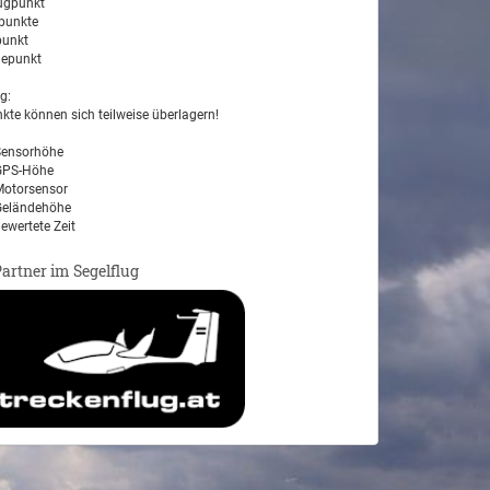
ugpunkt
unkte
unkt
epunkt
g:
kte können sich teilweise überlagern!
ensorhöhe
PS-Höhe
otorsensor
eländehöhe
ewertete Zeit
Partner im Segelflug