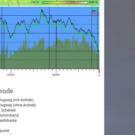
ende
lugweg (mit Antrieb)
lugweg (ohne Antrieb)
 Schenkel
ummiband
eststrecke
tpunkt