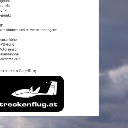
ugpunkt
unkte
unkt
epunkt
g:
kte können sich teilweise überlagern!
ensorhöhe
PS-Höhe
otorsensor
eländehöhe
ewertete Zeit
Partner im Segelflug