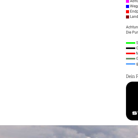
Abfl
Wegp
Endp
Land
Achtun
Die Pun
S
G
M
G
g
Dein 