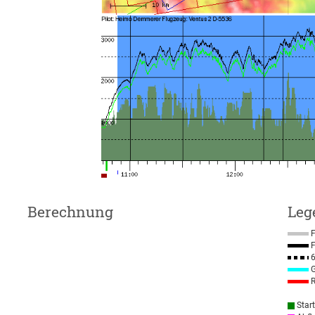
Berechnung
Leg
F
F
6
G
R
Star