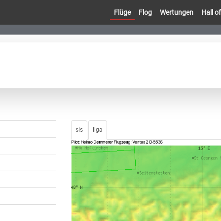
Flüge
Flog
Wertungen
Hall 
sis
liga