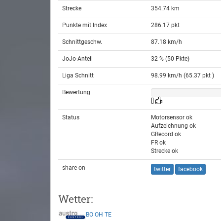
Strecke
354.74 km
Punkte mit Index
286.17 pkt
Schnittgeschw.
87.18 km/h
JoJo-Anteil
32 % (50 Pkte)
Liga Schnitt
98.99 km/h (65.37 pkt )
Bewertung
[]
Status
Motorsensor ok
Aufzeichnung ok
GRecord ok
FR ok
Strecke ok
share on
twitter
facebook
Wetter:
BO
OH
TE