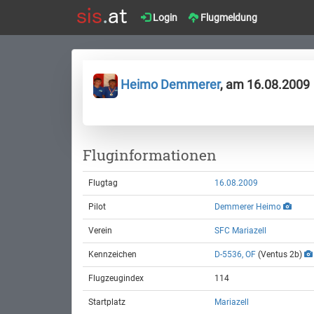
Login
Flugmeldung
Heimo Demmerer
, am 16.08.2009
Fluginformationen
Flugtag
16.08.2009
Pilot
Demmerer Heimo
Verein
SFC Mariazell
Kennzeichen
D-5536, OF
(Ventus 2b)
Flugzeugindex
114
Startplatz
Mariazell