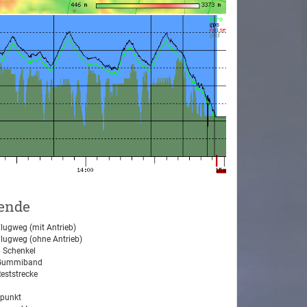
ende
lugweg (mit Antrieb)
lugweg (ohne Antrieb)
 Schenkel
ummiband
eststrecke
tpunkt