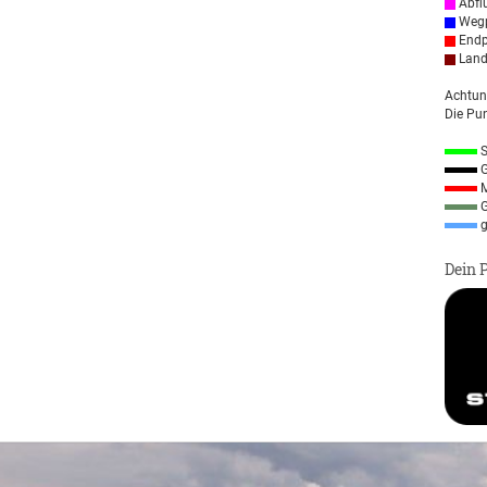
Abfl
Wegp
Endp
Land
Achtun
Die Pun
S
G
M
G
g
Dein 