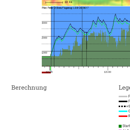
Berechnung
Leg
F
F
6
G
R
Star