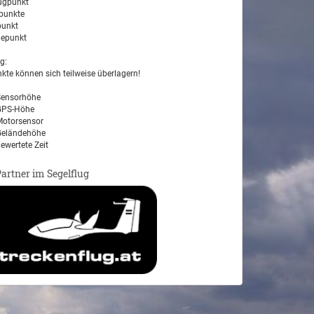
ugpunkt
unkte
unkt
epunkt
g:
kte können sich teilweise überlagern!
ensorhöhe
PS-Höhe
otorsensor
eländehöhe
ewertete Zeit
Partner im Segelflug