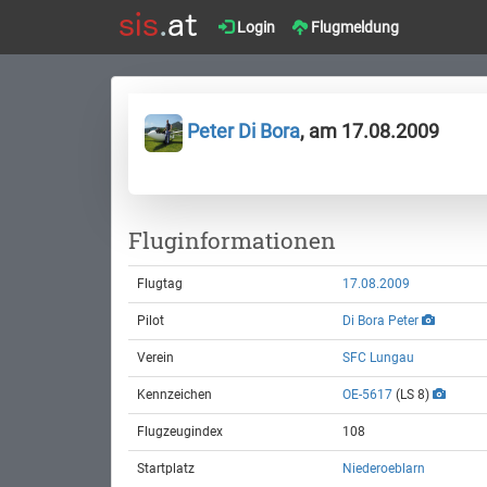
Login
Flugmeldung
Peter Di Bora
, am 17.08.2009
Fluginformationen
Flugtag
17.08.2009
Pilot
Di Bora Peter
Verein
SFC Lungau
Kennzeichen
OE-5617
(LS 8)
Flugzeugindex
108
Startplatz
Niederoeblarn