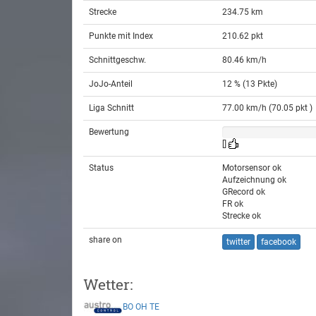
Strecke
234.75 km
Punkte mit Index
210.62 pkt
Schnittgeschw.
80.46 km/h
JoJo-Anteil
12 % (13 Pkte)
Liga Schnitt
77.00 km/h (70.05 pkt )
Bewertung
[]
Status
Motorsensor ok
Aufzeichnung ok
GRecord ok
FR ok
Strecke ok
share on
twitter
facebook
Wetter:
BO
OH
TE