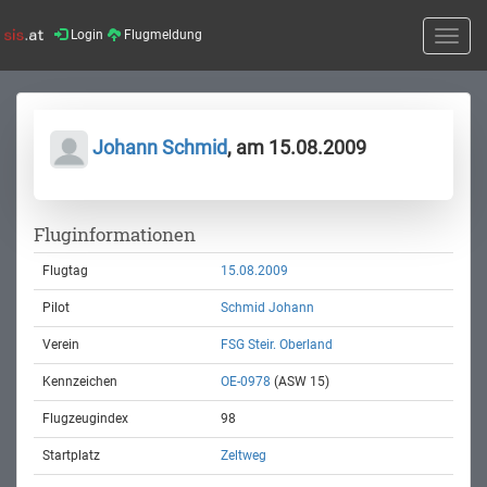
Login
Flugmeldung
Toggle
naviga
Johann Schmid
, am 15.08.2009
Fluginformationen
Flugtag
15.08.2009
Pilot
Schmid Johann
Verein
FSG Steir. Oberland
Kennzeichen
OE-0978
(ASW 15)
Flugzeugindex
98
Startplatz
Zeltweg