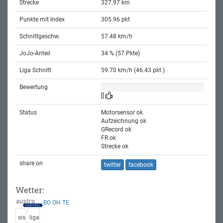
Strecke
327.97 km
Punkte mit Index
305.96 pkt
Schnittgeschw.
57.48 km/h
JoJo-Anteil
34 % (57 Pkte)
Liga Schnitt
59.70 km/h (46.43 pkt )
Bewertung
[]
Status
Motorsensor ok
Aufzeichnung ok
GRecord ok
FR ok
Strecke ok
share on
twitter
facebook
Wetter:
BO
OH
TE
sis
liga