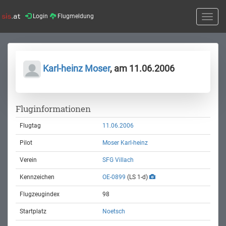
Login
Flugmeldung
Toggle
naviga
Karl-heinz Moser
, am 11.06.2006
Fluginformationen
Flugtag
11.06.2006
Pilot
Moser Karl-heinz
Verein
SFG Villach
Kennzeichen
OE-0899
(LS 1-d)
Flugzeugindex
98
Startplatz
Noetsch