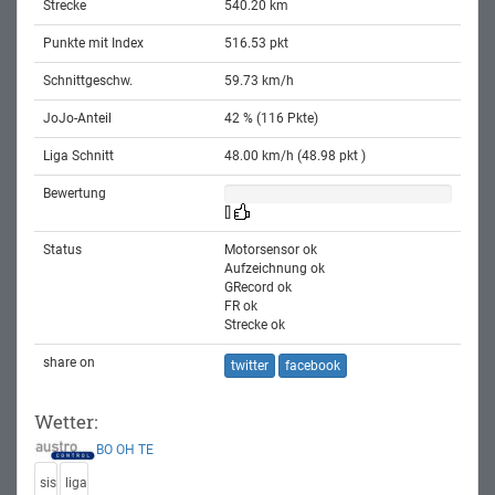
Strecke
540.20 km
Punkte mit Index
516.53 pkt
Schnittgeschw.
59.73 km/h
JoJo-Anteil
42 % (116 Pkte)
Liga Schnitt
48.00 km/h (48.98 pkt )
Bewertung
[]
Status
Motorsensor ok
Aufzeichnung ok
GRecord ok
FR ok
Strecke ok
share on
twitter
facebook
Wetter:
BO
OH
TE
sis
liga