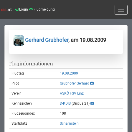
Login
Flugmeldung
Toggle
naviga
Gerhard Grubhofer
, am 19.08.2009
Fluginformationen
Flugtag
19.08.2009
Pilot
Grubhofer Gerhard
Verein
ASKÖ FSV Linz
Kennzeichen
D-KDIS
(Discus 2T)
Flugzeugindex
108
Startplatz
Scharnstein