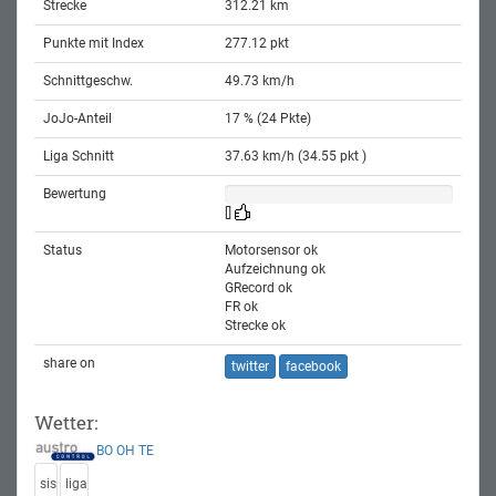
Strecke
312.21 km
Punkte mit Index
277.12 pkt
Schnittgeschw.
49.73 km/h
JoJo-Anteil
17 % (24 Pkte)
Liga Schnitt
37.63 km/h (34.55 pkt )
Bewertung
[]
Status
Motorsensor ok
Aufzeichnung ok
GRecord ok
FR ok
Strecke ok
share on
twitter
facebook
Wetter:
BO
OH
TE
sis
liga