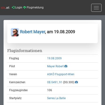
Login
Flugmeldung
Toggle
naviga
Robert Mayer
, am 19.08.2009
Fluginformationen
Flugtag
19.08.2009
Pilot
Mayer Robert
Verein
ASKÖ Flugsport-Wien
Kennzeichen
OE-5491, 91
(DG 300)
Flugzeugindex
106
Startplatz
Serres La Batie