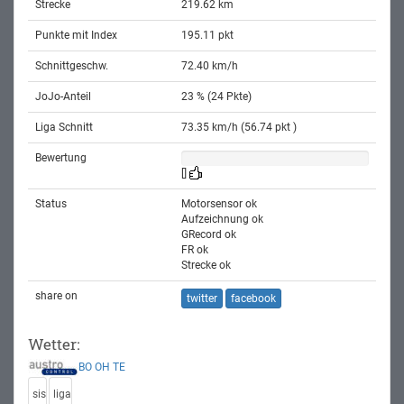
Strecke
219.62 km
Punkte mit Index
195.11 pkt
Schnittgeschw.
72.40 km/h
JoJo-Anteil
23 % (24 Pkte)
Liga Schnitt
73.35 km/h (56.74 pkt )
Bewertung
[]
Status
Motorsensor ok
Aufzeichnung ok
GRecord ok
FR ok
Strecke ok
share on
twitter
facebook
Wetter:
BO
OH
TE
sis
liga