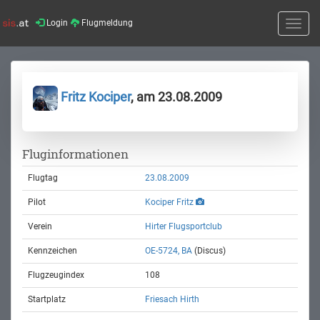
Login
Flugmeldung
Toggle
naviga
Fritz Kociper
, am 23.08.2009
Fluginformationen
Flugtag
23.08.2009
Pilot
Kociper Fritz
Verein
Hirter Flugsportclub
Kennzeichen
OE-5724, BA
(Discus)
Flugzeugindex
108
Startplatz
Friesach Hirth