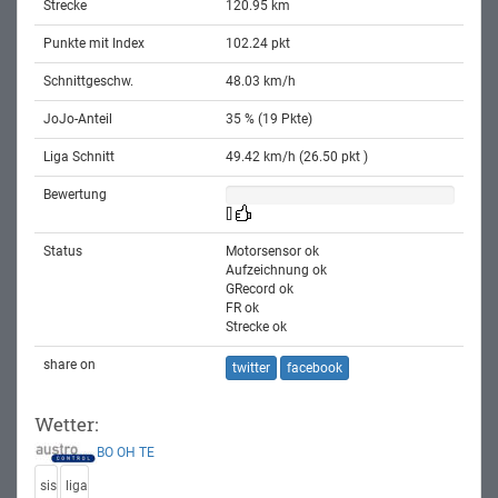
Strecke
120.95 km
Punkte mit Index
102.24 pkt
Schnittgeschw.
48.03 km/h
JoJo-Anteil
35 % (19 Pkte)
Liga Schnitt
49.42 km/h (26.50 pkt )
Bewertung
[]
Status
Motorsensor ok
Aufzeichnung ok
GRecord ok
FR ok
Strecke ok
share on
twitter
facebook
Wetter:
BO
OH
TE
sis
liga