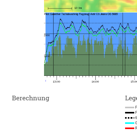
Berechnung
Leg
F
F
6
G
R