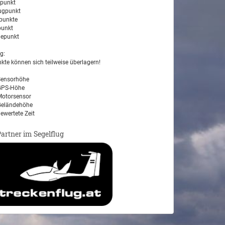
tpunkt
ugpunkt
unkte
unkt
epunkt
g:
kte können sich teilweise überlagern!
ensorhöhe
PS-Höhe
otorsensor
eländehöhe
ewertete Zeit
Partner im Segelflug