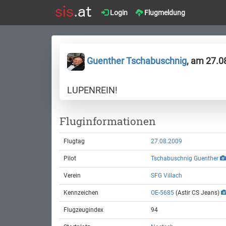
Login
Flugmeldung
Guenther Tschabuschnig
, am 27.0
LUPENREIN!
Fluginformationen
Flugtag
27.08.2009
Pilot
Tschabuschnig Guenther
Verein
SFG Villach
Kennzeichen
OE-5685
(Astir CS Jeans)
Flugzeugindex
94