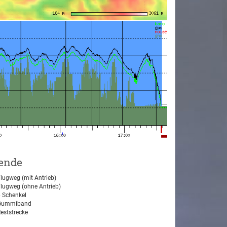
ende
lugweg (mit Antrieb)
lugweg (ohne Antrieb)
 Schenkel
ummiband
eststrecke