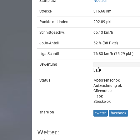
Startplatz
Noetsch
Strecke
316.68 km
Punkte mit Index
292.89 pkt
Schnittgeschw.
65.13 km/h
JoJo-Anteil
52 % (88 Pkte)
Liga Schnitt
76.83 km/h (75.29 pkt )
Bewertung
[]
Status
Motorsensor ok
Aufzeichnung ok
GRecord ok
FR ok
Strecke ok
share on
twitter
facebook
Wetter: