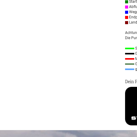
Star
Abfl
Wegp
Endp
Land
Achtun
Die Pun
S
G
M
G
g
Dein 