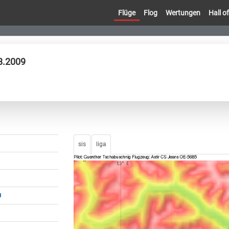
Flüge
Flog
Wertungen
Hall 
8.2009
sis
liga