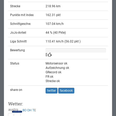
Strecke
218.96 km
Punkte mit Index
162.31 pkt
Schnittgeschw.
107.04 km/h
JoJo-Anteil
44 % (40 Pkte)
Liga Schnitt
110.41 km/h (56.02 pkt )
Bewertung
[]
Status
Motorsensor ok
Aufzeichnung ok
GRecord ok
FR ok
Strecke ok
share on
twitter
facebook
Wetter:
BO
OH
TE