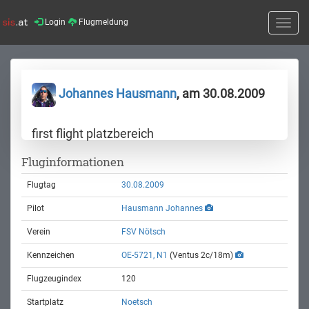
Login
Flugmeldung
Toggle
naviga
Johannes Hausmann
, am 30.08.2009
first flight platzbereich
Fluginformationen
Flugtag
30.08.2009
Pilot
Hausmann Johannes
Verein
FSV Nötsch
Kennzeichen
OE-5721, N1
(Ventus 2c/18m)
Flugzeugindex
120
Startplatz
Noetsch