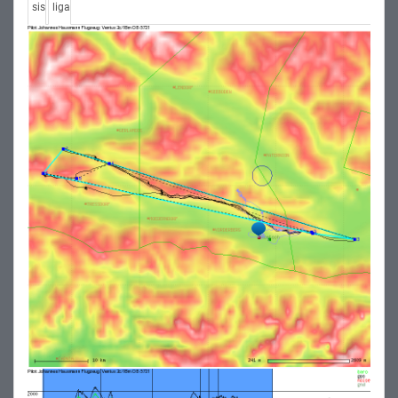
sis
liga