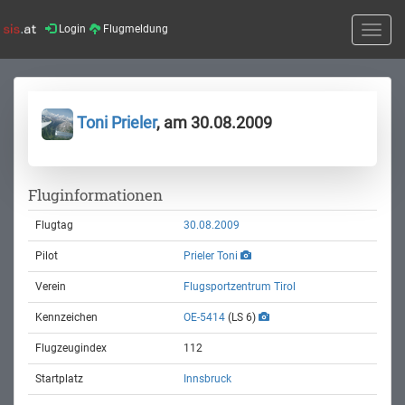
Login
Flugmeldung
Toggle
naviga
Toni Prieler
, am 30.08.2009
Fluginformationen
Flugtag
30.08.2009
Pilot
Prieler Toni
Verein
Flugsportzentrum Tirol
Kennzeichen
OE-5414
(LS 6)
Flugzeugindex
112
Startplatz
Innsbruck