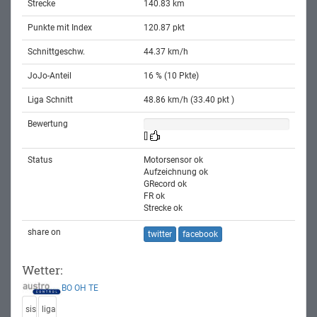
Strecke
140.83 km
Punkte mit Index
120.87 pkt
Schnittgeschw.
44.37 km/h
JoJo-Anteil
16 % (10 Pkte)
Liga Schnitt
48.86 km/h (33.40 pkt )
Bewertung
[]
Status
Motorsensor ok
Aufzeichnung ok
GRecord ok
FR ok
Strecke ok
share on
twitter
facebook
Wetter:
BO
OH
TE
sis
liga