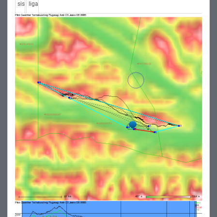
sis
liga