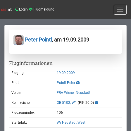
Login
Flugmeldung
Toggle
naviga
Peter Pointl
, am 19.09.2009
Fluginformationen
Flugtag
19.09.2009
Pilot
Pointl Peter
Verein
FRA Wiener Neustadt
Kennzeichen
OE-5102, W1
(PIK 20 D)
Flugzeugindex
106
Startplatz
Wr Neustadt West