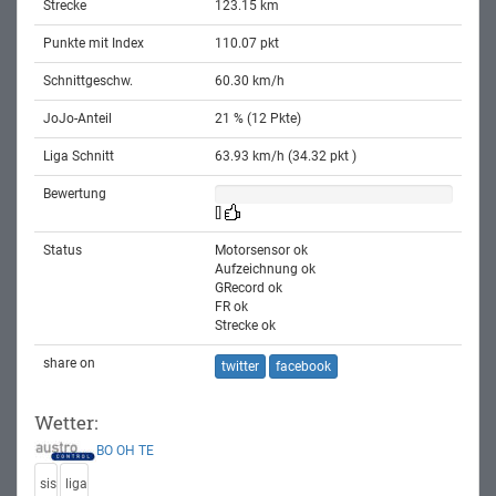
Strecke
123.15 km
Punkte mit Index
110.07 pkt
Schnittgeschw.
60.30 km/h
JoJo-Anteil
21 % (12 Pkte)
Liga Schnitt
63.93 km/h (34.32 pkt )
Bewertung
[]
Status
Motorsensor ok
Aufzeichnung ok
GRecord ok
FR ok
Strecke ok
share on
twitter
facebook
Wetter:
BO
OH
TE
sis
liga