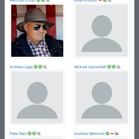
Matthias Knopf
SL
Karel Krobath
SL
Andreas Laga
SL
Michael Leonardelli
SL
Peter Mair
SL
Andreas Meinhold
SL