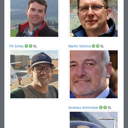
Till Scheu
SL
Martin Schima
SL
Andreas Schmölzer
SL