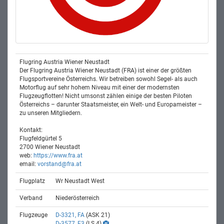
Flugring Austria Wiener Neustadt
Der Flugring Austria Wiener Neustadt (FRA) ist einer der größten
Flugsportvereine Österreichs. Wir betreiben sowohl Segel- als auch
Motorflug auf sehr hohem Niveau mit einer der modernsten
Flugzeugflotten! Nicht umsonst zählen einige der besten Piloten
Österreichs – darunter Staatsmeister, ein Welt- und Europameister –
zu unseren Mitgliedern.
Kontakt:
Flugfeldgürtel 5
2700 Wiener Neustadt
web:
https://www.fra.at
email:
vorstand@fra.at
Flugplatz
Wr Neustadt West
Verband
Niederösterreich
Flugzeuge
D-3321, FA
(ASK 21)
D-3577, F3
(LS 4)