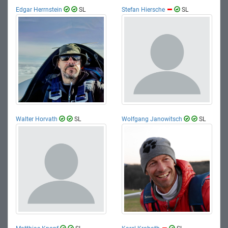
Edgar Herrnstein
SL
Stefan Hiersche
SL
Walter Horvath
SL
Wolfgang Janowitsch
SL