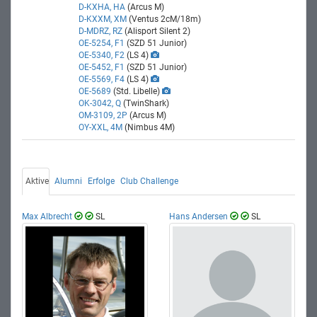
D-KXHA, HA
(Arcus M)
D-KXXM, XM
(Ventus 2cM/18m)
D-MDRZ, RZ
(Alisport Silent 2)
OE-5254, F1
(SZD 51 Junior)
OE-5340, F2
(LS 4)
OE-5452, F1
(SZD 51 Junior)
OE-5569, F4
(LS 4)
OE-5689
(Std. Libelle)
OK-3042, Q
(TwinShark)
OM-3109, 2P
(Arcus M)
OY-XXL, 4M
(Nimbus 4M)
Aktive
Alumni
Erfolge
Club Challenge
Max Albrecht
SL
Hans Andersen
SL