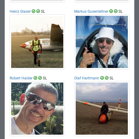
Heinz Glaser
SL
Markus Gusenleitner
SL
Robert Haider
SL
Olaf Hartmann
SL