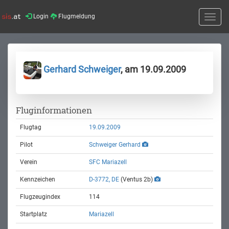
Login
Flugmeldung
Toggle
naviga
Gerhard Schweiger
, am 19.09.2009
Fluginformationen
Flugtag
19.09.2009
Pilot
Schweiger Gerhard
Verein
SFC Mariazell
Kennzeichen
D-3772, DE
(Ventus 2b)
Flugzeugindex
114
Startplatz
Mariazell