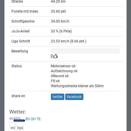
Strecke
44.20 km
Punkte mit Index
35.60 pkt
Schnittgeschw.
34.00 km/h
JoJo-Anteil
33 % (6 Pkte)
Liga Schnitt
23.53 km/h (8.66 pkt )
Bewertung
[]
Status
Motorsensor ok
Aufzeichnung ok
GRecord ok
FR ok
Wertungsstrecke kleiner als 50km
share on
twitter
facebook
Wetter:
BO
OH
TE
sis
liga