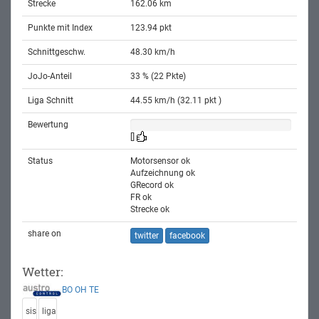
Strecke
162.06 km
Punkte mit Index
123.94 pkt
Schnittgeschw.
48.30 km/h
JoJo-Anteil
33 % (22 Pkte)
Liga Schnitt
44.55 km/h (32.11 pkt )
Bewertung
[]
Status
Motorsensor ok
Aufzeichnung ok
GRecord ok
FR ok
Strecke ok
share on
twitter
facebook
Wetter:
BO
OH
TE
sis
liga