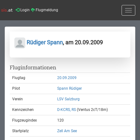
Login
Flugmeldung
Toggle
naviga
Rüdiger Spann
, am 20.09.2009
Fluginformationen
Flugtag
20.09.2009
Pilot
Spann Rüdiger
Verein
LSV Salzburg
Kennzeichen
D-KCRS, RS
(Ventus 2cT/18m)
Flugzeugindex
120
Startplatz
Zell Am See