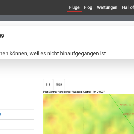
Flüge
Flog
Wertungen
Hall 
09
hnen können, weil es nicht hinaufgegangen ist ....
sis
liga