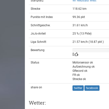
Startplatz
Wr Neustadt West
Strecke
118.62 km
Punkte mit Index
99.36 pkt
Schnittgeschw.
31.61 km/h
JoJo-Anteil
25 % (13 Pkte)
Liga Schnitt
21.57 km/h (18.87 pkt )
Bewertung
[]
Status
Motorsensor ok
Aufzeichnung ok
GRecord ok
FR ok
Strecke ok
share on
twitter
facebook
Wetter: