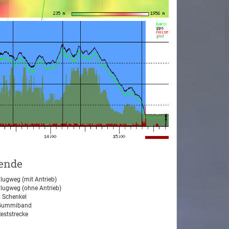
ende
lugweg (mit Antrieb)
lugweg (ohne Antrieb)
 Schenkel
ummiband
eststrecke