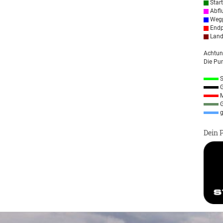
Star
Abfl
Wegp
Endp
Land
Achtun
Die Pun
S
G
M
G
g
Dein 