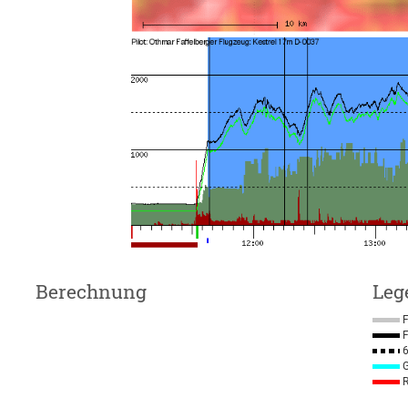
Berechnung
Leg
F
F
6
G
R