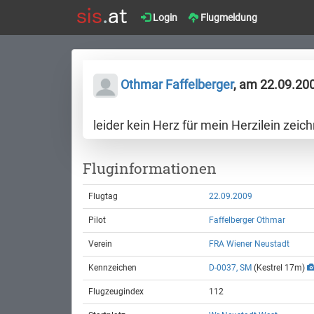
Login
Flugmeldung
Othmar Faffelberger
, am 22.09.20
leider kein Herz für mein Herzilein zeic
Fluginformationen
Flugtag
22.09.2009
Pilot
Faffelberger Othmar
Verein
FRA Wiener Neustadt
Kennzeichen
D-0037, SM
(Kestrel 17m)
Flugzeugindex
112