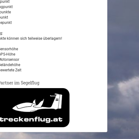
tpunkt
ugpunkt
unkte
unkt
epunkt
g:
kte können sich teilweise überlagern!
ensorhöhe
PS-Höhe
otorsensor
eländehöhe
ewertete Zeit
Partner im Segelflug