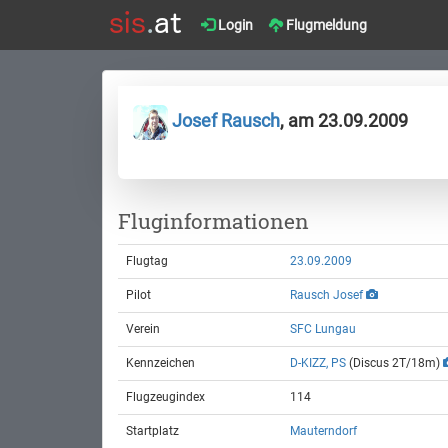
Login
Flugmeldung
Josef Rausch
, am 23.09.2009
Fluginformationen
Flugtag
23.09.2009
Pilot
Rausch Josef
Verein
SFC Lungau
Kennzeichen
D-KIZZ, PS
(Discus 2T/18m)
Flugzeugindex
114
Startplatz
Mauterndorf