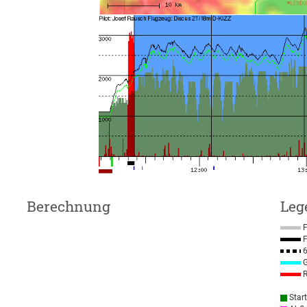
Berechnung
Leg
F
F
6
G
R
Star