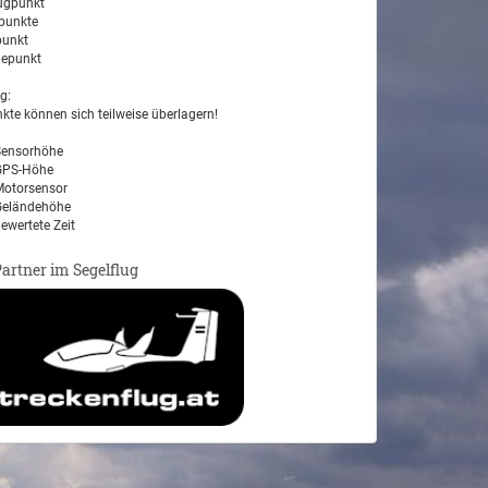
ugpunkt
unkte
unkt
epunkt
g:
kte können sich teilweise überlagern!
ensorhöhe
PS-Höhe
otorsensor
eländehöhe
ewertete Zeit
Partner im Segelflug