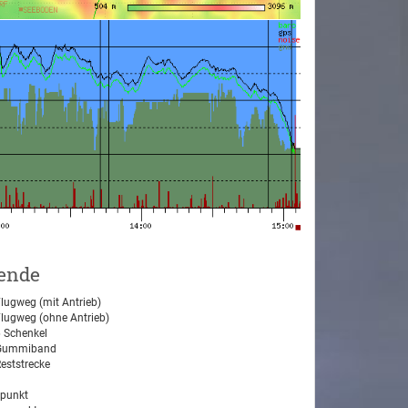
ende
lugweg (mit Antrieb)
lugweg (ohne Antrieb)
 Schenkel
ummiband
eststrecke
tpunkt