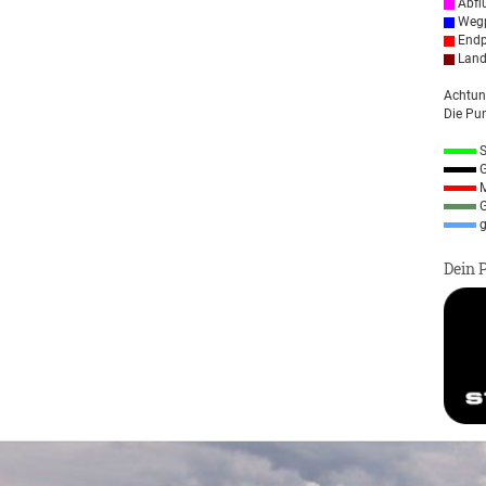
Abfl
Wegp
Endp
Land
Achtun
Die Pun
S
G
M
G
g
Dein 