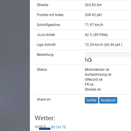
Strecke
265.85 km
Punkte mit Index
208.92 pkt
Schnittgeschw.
71.97 km/h
JoJo-Anteil
42 % (49 Pkte)
Liga Schnitt
72.29 km/h (60.46 pkt )
Bewertung
[]
Status
Motorsensor ok
Aufzeichnung ok
GRecord ok
FR ok
Strecke ok
share on
twitter
facebook
Wetter:
BO
OH
TE