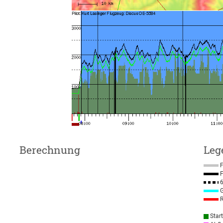
Berechnung
Leg
F
F
6
G
R
Star