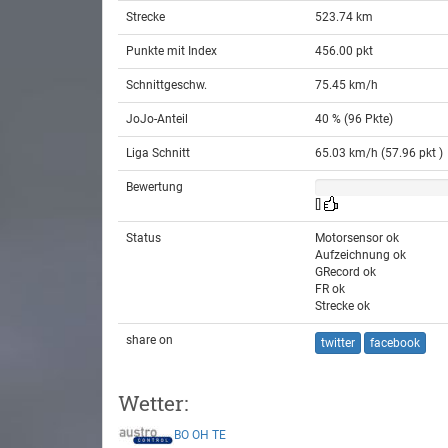
Strecke
523.74 km
Punkte mit Index
456.00 pkt
Schnittgeschw.
75.45 km/h
JoJo-Anteil
40 % (96 Pkte)
Liga Schnitt
65.03 km/h (57.96 pkt )
Bewertung
[]
Status
Motorsensor ok
Aufzeichnung ok
GRecord ok
FR ok
Strecke ok
share on
twitter
facebook
Wetter:
BO
OH
TE