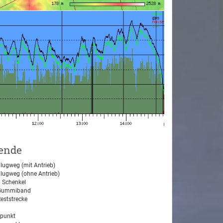
ende
lugweg (mit Antrieb)
lugweg (ohne Antrieb)
 Schenkel
ummiband
eststrecke
tpunkt