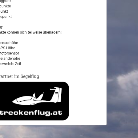
ugpunkt
unkte
unkt
epunkt
g:
kte können sich teilweise überlagern!
ensorhöhe
PS-Höhe
otorsensor
eländehöhe
ewertete Zeit
Partner im Segelflug