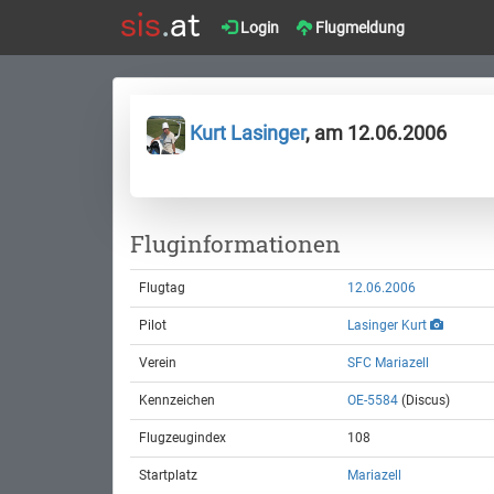
Login
Flugmeldung
Kurt Lasinger
, am 12.06.2006
Fluginformationen
Flugtag
12.06.2006
Pilot
Lasinger Kurt
Verein
SFC Mariazell
Kennzeichen
OE-5584
(Discus)
Flugzeugindex
108
Startplatz
Mariazell