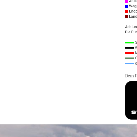
Abfl
Wegp
Endp
Land
Achtun
Die Pun
S
G
M
G
g
Dein 