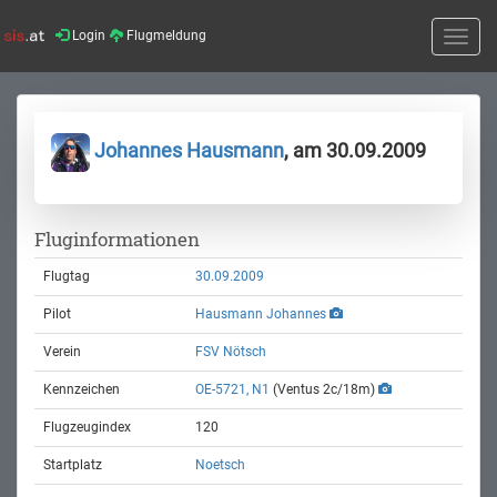
Login
Flugmeldung
Toggle
naviga
Johannes Hausmann
, am 30.09.2009
Fluginformationen
Flugtag
30.09.2009
Pilot
Hausmann Johannes
Verein
FSV Nötsch
Kennzeichen
OE-5721, N1
(Ventus 2c/18m)
Flugzeugindex
120
Startplatz
Noetsch