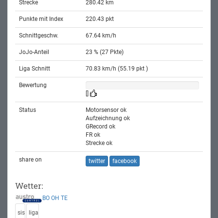
Strecke
280.42 km
Punkte mit Index
220.43 pkt
Schnittgeschw.
67.64 km/h
JoJo-Anteil
23 % (27 Pkte)
Liga Schnitt
70.83 km/h (55.19 pkt )
Bewertung
[]
Status
Motorsensor ok
Aufzeichnung ok
GRecord ok
FR ok
Strecke ok
share on
twitter
facebook
Wetter:
BO
OH
TE
sis
liga