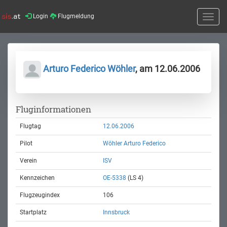
Login
Flugmeldung
Toggle
naviga
Arturo Federico Wöhler
, am 12.06.2006
Fluginformationen
Flugtag
12.06.2006
Pilot
Wöhler Arturo Federico
Verein
ISV
Kennzeichen
OE-5338
(LS 4)
Flugzeugindex
106
Startplatz
Innsbruck