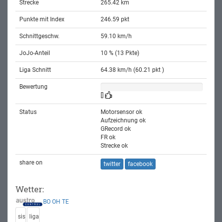
Strecke
265.42 km
Punkte mit Index
246.59 pkt
Schnittgeschw.
59.10 km/h
JoJo-Anteil
10 % (13 Pkte)
Liga Schnitt
64.38 km/h (60.21 pkt )
Bewertung
[]
Status
Motorsensor ok
Aufzeichnung ok
GRecord ok
FR ok
Strecke ok
share on
twitter
facebook
Wetter:
BO
OH
TE
sis
liga