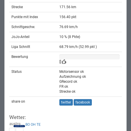
Strecke
171.56 km
Punkte mit Index
156.40 pkt
Schnittgeschw.
76.69 km/h
JoJo-Anteil
10 % (8 Pkte)
Liga Schnitt
68.79 km/h (52.99 pkt )
Bewertung
[]
Status
Motorsensor ok
Aufzeichnung ok
GRecord ok
FR ok
Strecke ok
share on
twitter
facebook
Wetter:
BO
OH
TE