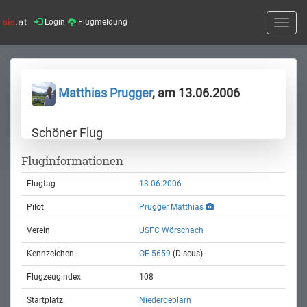
Login
Flugmeldung
Toggle
naviga
Matthias Prugger
, am 13.06.2006
Schöner Flug
Fluginformationen
Flugtag
13.06.2006
Pilot
Prugger Matthias
Verein
USFC Wörschach
Kennzeichen
OE-5659
(Discus)
Flugzeugindex
108
Startplatz
Niederoeblarn