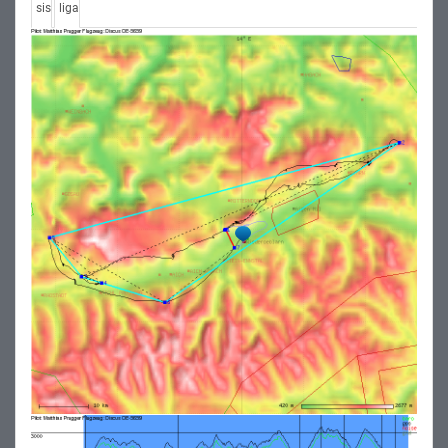
sis
liga