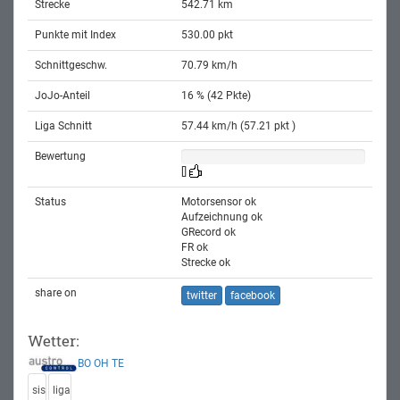
Strecke
542.71 km
Punkte mit Index
530.00 pkt
Schnittgeschw.
70.79 km/h
JoJo-Anteil
16 % (42 Pkte)
Liga Schnitt
57.44 km/h (57.21 pkt )
Bewertung
[]
Status
Motorsensor ok
Aufzeichnung ok
GRecord ok
FR ok
Strecke ok
share on
twitter
facebook
Wetter:
BO
OH
TE
sis
liga