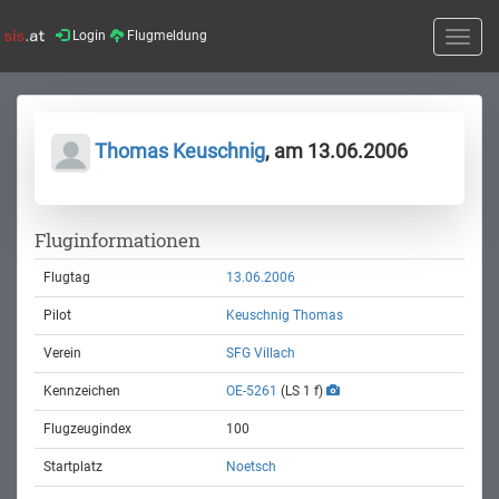
Login
Flugmeldung
Toggle
naviga
Thomas Keuschnig
, am 13.06.2006
Fluginformationen
Flugtag
13.06.2006
Pilot
Keuschnig Thomas
Verein
SFG Villach
Kennzeichen
OE-5261
(LS 1 f)
Flugzeugindex
100
Startplatz
Noetsch