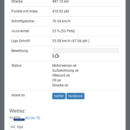
Strecke
487.10 km
Punkte mit Index
418.92 pkt
Schnittgeschw.
76.54 km/h
JoJo-Anteil
25 % (53 Pkte)
Liga Schnitt
55.58 km/h (47.06 pkt )
Bewertung
[]
Status
Motorsensor ok
Aufzeichnung ok
GRecord ok
FR ok
Strecke ok
share on
twitter
facebook
Wetter:
BO
OH
TE
sis
liga