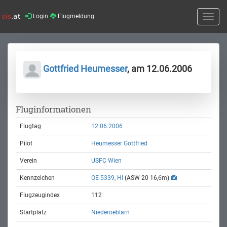
Login
Flugmeldung
Toggle
naviga
Gottfried Heumesser
, am 12.06.2006
Fluginformationen
Flugtag
12.06.2006
Pilot
Heumesser Gottfried
Verein
USFC Wien
Kennzeichen
OE-5339, HI
(ASW 20 16,6m)
Flugzeugindex
112
Startplatz
Niederoeblarn