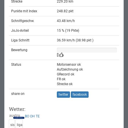
Strecke
229.20 km
Punkte mit Index
248.82 pkt
Schnittgeschw.
43.48 km/h
JoJo-Anteil
15 % (19 Pkte)
Liga Schnitt
36.59 km/h (38.98 pkt )
Bewertung
[]
Status
Motorsensor ok
Aufzeichnung ok
GRecord ok
FR ok
Strecke ok
share on
twitter
facebook
Wetter:
BO
OH
TE
sis
liga