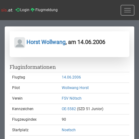
Login
Flugmeldung
Toggle
naviga
Horst Wollwang
, am 14.06.2006
Fluginformationen
Flugtag
14.06.2006
Pilot
Wollwang Horst
Verein
FSV Nötsch
Kennzeichen
OE-5582
(SZD 51 Junior)
Flugzeugindex
90
Startplatz
Noetsch