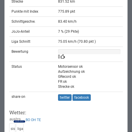
Strecke
831.52 km
Punkte mit Index
775.89 pkt
Schnittgeschw.
83.40 km/h
JoJo-Anteil
7 % (29 Pkte)
Liga Schnitt
75.05 km/h (70.80 pkt )
Bewertung
[]
Status
Motorsensor ok
Aufzeichnung ok
GRecord ok
FR ok
Strecke ok
share on
twitter
facebook
Wetter:
BO
OH
TE
sis
liga