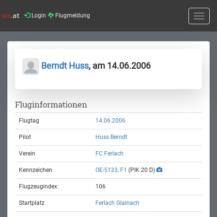
Login
Flugmeldung
Toggle
naviga
Berndt Huss
, am 14.06.2006
Fluginformationen
Flugtag
14.06.2006
Pilot
Huss Berndt
Verein
FC Ferlach
Kennzeichen
OE-5133, F1
(PIK 20 D)
Flugzeugindex
106
Startplatz
Ferlach Glainach